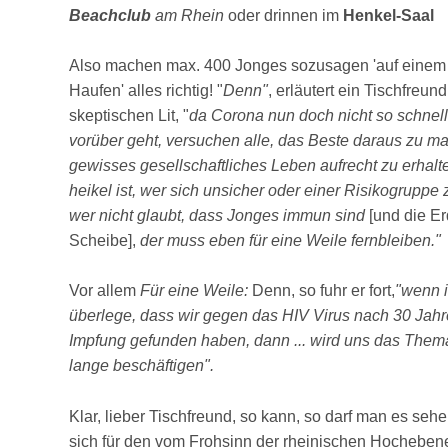
Beachclub
am Rhein
oder drinnen im
Henkel-Saal
Also machen max. 400 Jonges sozusagen 'auf einem 
Haufen' alles richtig! "
Denn"
, erläutert ein Tischfreun
skeptischen Lit, "
da Corona nun doch nicht so schnel
vorüber geht, versuchen alle, das Beste daraus zu m
gewisses gesellschaftliches Leben aufrecht zu erhalt
heikel ist, wer sich unsicher oder einer Risikogruppe 
wer nicht glaubt, dass Jonges immun sind
[und die E
Scheibe],
der muss eben für eine Weile fernbleiben."
Vor allem
Für eine Weile:
Denn, so fuhr er fort,
"wenn i
überlege, dass wir gegen das HIV Virus nach 30 Jahr
Impfung gefunden haben, dann ... wird uns das Them
lange beschäftigen".
Klar, lieber Tischfreund, so kann, so darf man es sehen
sich für den vom Frohsinn der rheinischen Hocheben