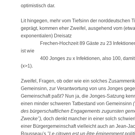
optimistisch dar.
Lit hingegen, mehr vom Tiefsinn der norddeutschen T
geprägt, kommen eher Zweifel, ausgehend vom (etw
exponentialen) Dreisatz
Frechen-Hochzeit 89 Gäste zu 23 Infektionen
ist wie
400 Jonges zu x Infektionen, also 100, damit 
(x>1).
Zweifel, Fragen, ob oder wie ein solches Zusamm
Gemeinsinn, zur Verantwortung von uns Jonges gege
Gemeinschaft paßt? Nun ja, die Jonges-Satzung kennt 
einen minder schweren Tatbestand von Gemeinsinn
(
des bürgerschaftlichen Engagements zugunsten gemei
Zwecke"),
doch denkt mancher in einer solch schwier
einer Bürgergemeinschaft vielleicht auch an Jean-Ja
Rousseau's
"Le citoyen est un être éminemment polit