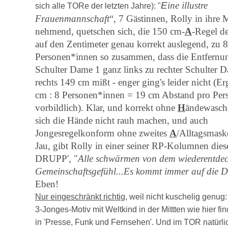
E
ine illustre
sich alle TORe der letzten Jahre): "
Frauenmann
schaft
“, 7 Gästinnen, Rolly in ihre M
nehmend, quetschen sich, die 150 cm-
A
-Regel d
auf den Zentimeter genau korrekt auslegend, zu 8
Personen*innen so zusammen, dass die Entfernun
Schulter Dame 1 ganz links zu rechter Schulter 
rechts 149 cm mißt - enger ging's leider nicht (E
cm : 8 Personen*innen = 19 cm Abstand pro Per
vorbildlich). Klar, und korrekt ohne
H
ändewasch
sich die Hände nicht rauh machen, und auch
Jongesregelkonform ohne zweites
A
/Alltagsmask
Jau, gibt Rolly in einer seiner RP-Kolumnen die
DRUPP', "
Alle schwärmen von dem wiederentdec
Gemeinschaftsgefühl...E
s kommt immer auf die Di
Eben!
Nur eingeschränkt richti
g, weil nicht kuschelig genug
3-Jonges-Motiv mit Weltkind in der Mittten wie hier fi
in 'Presse, Funk und Fernsehen'. Und im TOR natürli