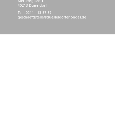
Mertensgasse 1
40213 Düsseldorf
Tel.: 0211 - 13 57 57
geschaeftsstelle@duesseldorferjonges.de