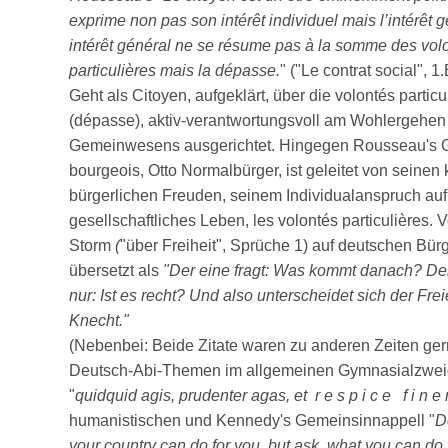
exprime non pas son intérêt individuel mais l’intérêt g
intérêt général ne se résume pas à la somme des vol
particulières mais la dépasse.
" ("Le contrat social", 1
Geht als Citoyen, aufgeklärt, über die volontés partic
(dépasse), aktiv-verantwortungsvoll am Wohlergehen
Gemeinwesens ausgerichtet. Hingegen Rousseau's Ge
bourgeois, Otto Normalbürger, ist geleitet von seinen 
bürgerlichen Freuden, seinem Individualanspruch au
gesellschaftliches Leben, les volontés particulières.
Storm
(
"über Freiheit", Sprüche 1) auf deutschen Bür
übersetzt als
"Der eine fragt: Was kommt danach? Der
nur: Ist es recht? Und also unterscheidet sich der Fr
Knecht."
(Nebenbei: Beide Zitate waren zu anderen Zeiten g
Deutsch-Abi-Themen im allgemeinen Gymnasialzweig
"
quidquid agis, prudenter agas, et r e s p i c e f i n e
humanistischen und Kennedy's Gemeinsinnappell "
D
your country can do for you, but ask, what you can do 