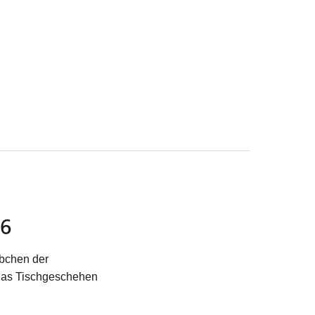
6
übchen der
 das Tischgeschehen