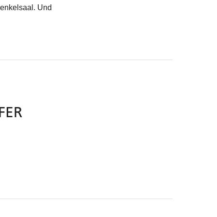
Henkelsaal. Und
R K