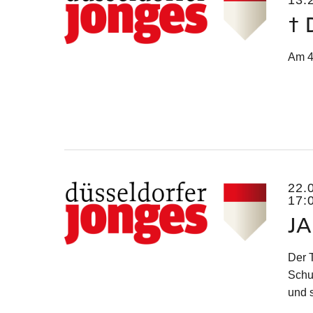
13:
† 
Am 4
22.
17:
JA
Der 
Schu
und s