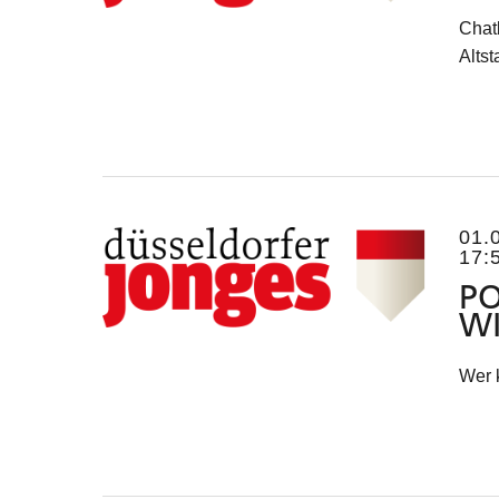
Chat
Altst
01.
17:
PO
W
Wer 