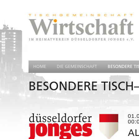
HOME
DIE GEMEINSCHAFT
BESONDERE TI
BESONDERE TISCH–
01.
00:
A