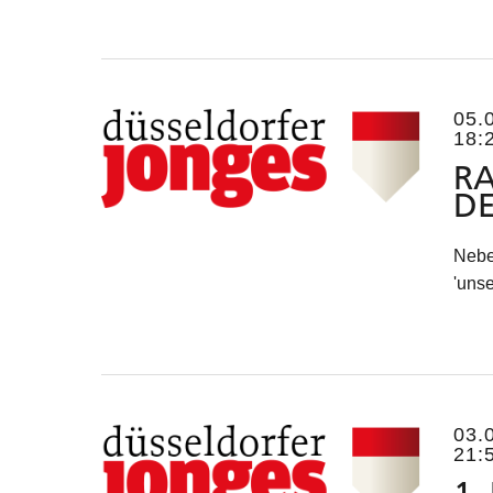
05.
18:
RA
DE
Nebe
'unse
03.
21: