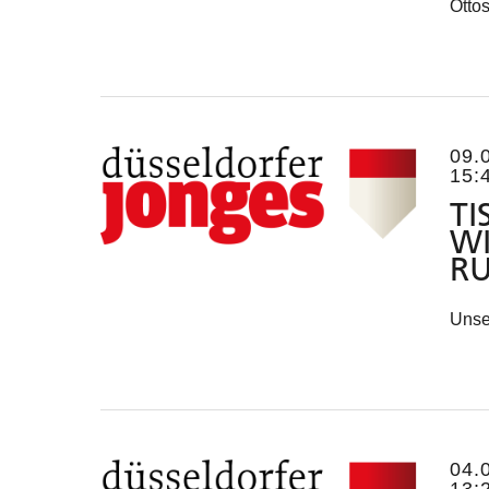
Ottos
09.
15:
TI
WI
R
Unse
04.