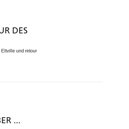
UR DES
Eltville und retour
R ...