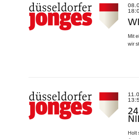
08.
18:
WM
Mit 
wir 
11.
13:
24
NI
Holt