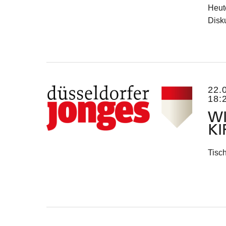
Heut
Disk
22.
18:
WI
IR
Tisch