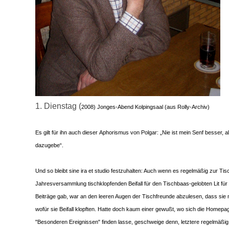
1. Dienstag (
2008) Jonges-Abend Kolpingsaal (aus Rolly-Archiv)
Es gilt für ihn auch dieser Aphorismus von Polgar: „Nie ist mein Senf besser, a
dazugebe“.
Und so bleibt sine ira et studio festzuhalten: Auch wenn es regelmäßig zur Tis
Jahresversammlung tischklopfenden Beifall für den Tischbaas-gelobten Lit für
Beiträge gab, war an den leeren Augen der Tischfreunde abzulesen, dass sie 
wofür sie Beifall klopften. Hatte doch kaum einer gewußt, wo sich die Homepa
"Besonderen Ereignissen" finden lasse, geschweige denn, letztere regelmäßi