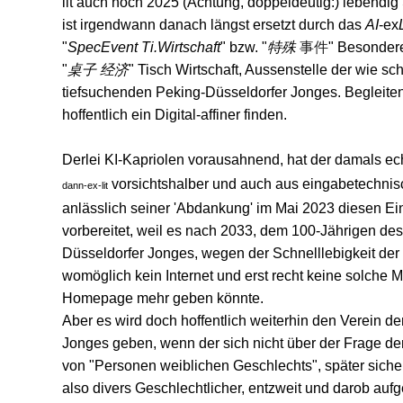
lit auch noch 2025 (Achtung, doppeldeutig:) lebendig
ist irgendwann danach längst ersetzt durch das
AI
-ex
"
SpecEvent Ti.Wirtschaft
" bzw. "
特殊
事件
" Besonder
"
桌子
经济
"
Tisch Wirtschaft, Aussenstelle der wie s
tiefsuchenden Peking-Düsseldorfer Jonges. Begleiten
hoffentlich ein Digital-affiner finden.
Derlei KI-Kapriolen vorausahnend, hat der damals e
vorsichtshalber und auch aus eingabetechni
dann-ex-lit
anlässlich seiner 'Abdankung' im Mai 2023 diesen Ei
vorbereitet, weil es nach 2033, dem 100-Jährigen des
Düsseldorfer Jonges, wegen der Schnelllebigkeit der 
womöglich kein Internet und erst recht keine solche M
Homepage mehr geben könnte.
Aber es wird doch hoffentlich weiterhin den Verein de
Jonges geben, wenn der sich nicht über der Frage d
von "Personen weiblichen Geschlechts", später siche
also divers Geschlechtlicher, entzweit und darob auf