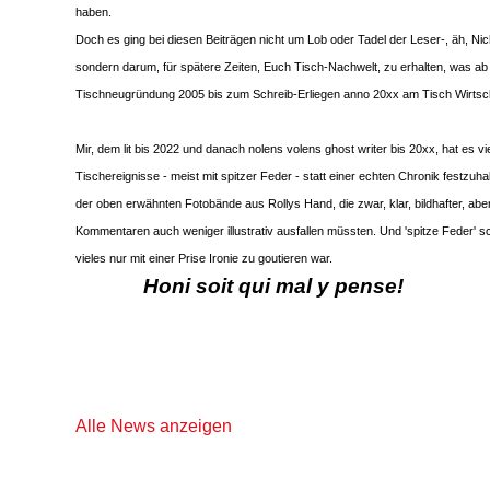
haben.
Doch es ging bei diesen Beiträgen nicht um Lob oder Tadel der Leser-, äh, Nic
sondern darum, für spätere Zeiten, Euch Tisch-Nachwelt, zu erhalten, was ab
Tischneugründung 2005 bis zum Schreib-Erliegen anno 20xx am Tisch Wirtsch
Mir, dem lit bis 2022 und danach nolens volens ghost writer bis 20xx, hat es v
Tischereignisse - meist mit spitzer Feder - statt einer echten Chronik festzuhal
der oben erwähnten Fotobände aus Rollys Hand, die zwar, klar, bildhafter, ab
Kommentaren auch weniger illustrativ ausfallen müssten. Und 'spitze Feder' s
vieles nur mit einer Prise Ironie zu goutieren war.
Honi soit qui mal y pense!
Alle News anzeigen