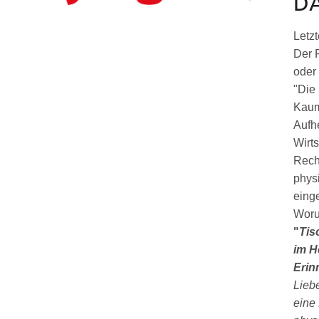
D
Letzt
Der 
oder
"Die
Kaum
Aufh
Wirts
Rech
phys
einge
Woru
"
Tis
im H
Erin
Lieb
eine