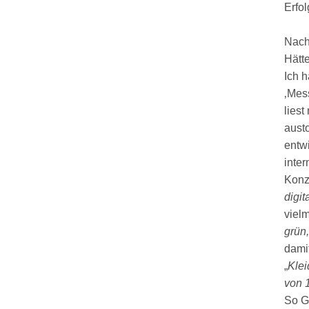
Erfol
Nach
Hätt
Ich 
‚Mess
liest
austo
entw
inte
Konze
digi
viel
grün
damit
„
Klei
von 
So Gr