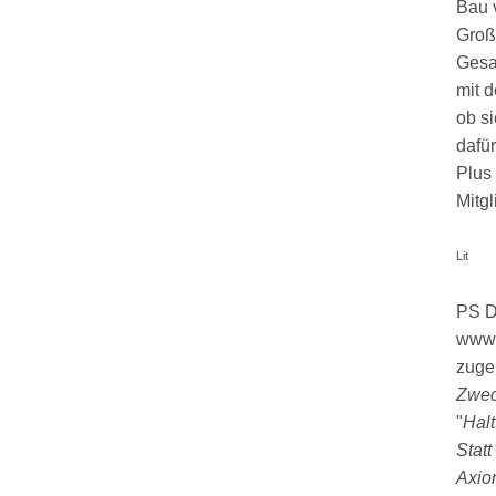
Bau v
Groß
Gesa
mit 
ob si
dafü
Plus
Mitg
Lit
PS De
www.
zugel
Zwec
"
Halt
Stat
Axiom