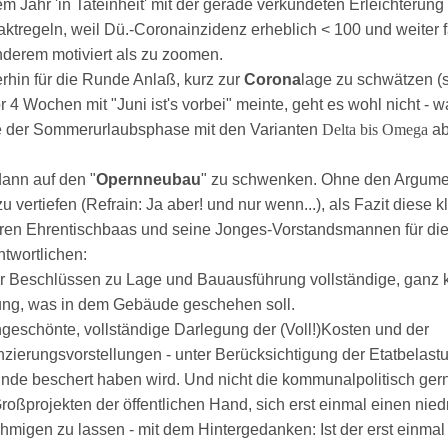
m Jahr 'in Tateinheit' mit der gerade verkündeten Erleichterun
aktregeln, weil Dü.-Coronainzidenz erheblich < 100 und weiter f
nderem motiviert als zu zoomen.
rhin für die Runde Anlaß, kurz zur
Corona
lage zu schwätzen (s
r 4 Wochen mit "Juni ist's vorbei" meinte, geht es wohl nicht - 
 der Sommerurlaubsphase mit den Varianten
Delta bis Omega
ab
ann auf den "
Opernneubau
" zu schwenken. Ohne den Argume
zu vertiefen (Refrain: Ja aber! und nur wenn...), als Fazit diese 
ren Ehrentischbaas und seine Jonges-Vorstandsmannen für di
ntwortlichen:
or Beschlüssen zu Lage und Bauausführung vollständige, ganz k
ung, was in dem Gebäude geschehen soll.
ngeschönte, vollständige Darlegung der (Voll!)Kosten und der
nzierungsvorstellungen - unter Berücksichtigung der Etatbelast
nde beschert haben wird. Und nicht die kommunalpolitisch ge
roßprojekten der öffentlichen Hand, sich erst einmal einen nie
hmigen zu lassen - mit dem Hintergedanken: Ist der erst einma