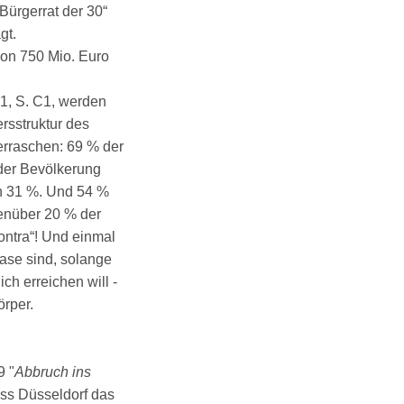
ürgerrat der 30“
gt.
von 750 Mio. Euro
21, S. C1, werden
ersstruktur des
berraschen: 69 % der
 der Bevölkerung
on 31 %. Und 54 %
enüber 20 % der
ontra“! Und einmal
rase sind, solange
ich erreichen will -
rper.
9 "
Abbruch ins
dass Düsseldorf das