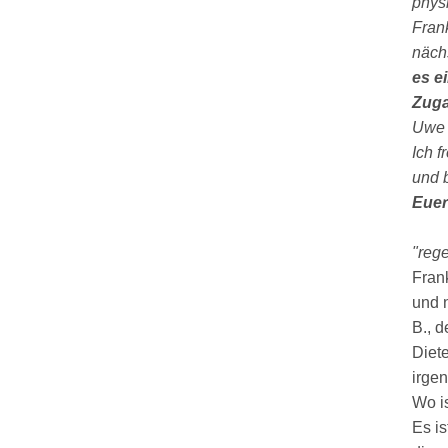
physi
Fran
näch
es e
Zuga
Uwe 
Ich f
und b
Euer
"reg
Fran
und n
B., d
Diet
irge
Wo i
Es is