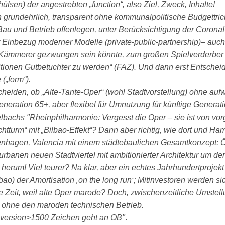
ülsen) der angestrebten „function“, also Ziel, Zweck, Inhalte!
 grundehrlich, transparent ohne kommunalpolitische Budgettric
Bau und Betrieb offenlegen, unter Berücksichtigung der Corona!
r Einbezug moderner Modelle (private-public-partnership)– auch
 Kämmerer gezwungen sein könnte, zum großen Spielverderber b
tionen Gutbetuchter zu werden“ (FAZ). Und dann erst Entsche
 („form“).
cheiden, ob „Alte-Tante-Oper“ (wohl Stadtvorstellung) ohne au
eneration 65+, aber flexibel für Umnutzung für künftige Genera
bachs "Rheinphilharmonie: Vergesst die Oper – sie ist von vorg
htturm“ mit „Bilbao-Effekt“? Dann aber richtig, wie dort und Ha
nhagen, Valencia mit einem städtebaulichen Gesamtkonzept:
urbanen neuen Stadtviertel mit ambitionierter Architektur um d
herum! Viel teurer? Na klar, aber ein echtes Jahrhundertprojek
bao) der Amortisation ‚on the long run‘; Mitinvestoren werden si
e Zeit, weil alte Oper marode? Doch, zwischenzeitliche Umstell
 ohne den maroden technischen Betrieb.
version>1500 Zeichen geht an OB"
.