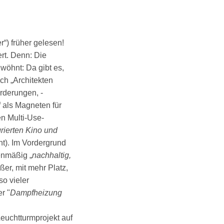
“) früher gelesen!
rt. Denn: Die
wöhnt: Da gibt es,
ich „Architekten
orderungen, -
 als Magneten für
en Multi-Use-
rierten Kino und
ht). Im Vordergrund
denmäßig „
nachhaltig,
ßer, mit mehr Platz,
so vieler
r "
Dampfheizung
Leuchtturmprojekt auf