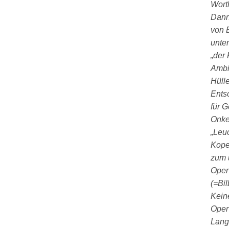
Worth
Dann
von 
unte
„der
Ambi
Hülle
Ents
für G
Onkel
„Leuc
Kope
zum 
Oper 
(=Bil
Kein
Oper
Lang