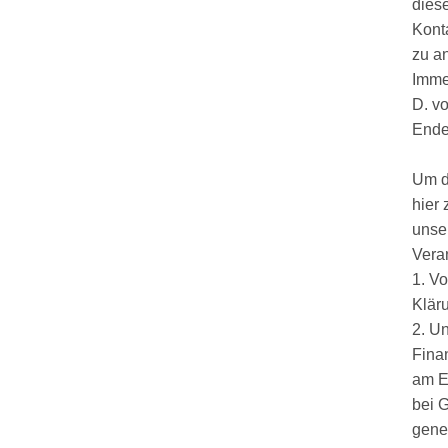
diese
Kont
zu a
Imme
D. vo
Ende
Um d
hier 
unse
Vera
1. V
Klär
2. U
Fina
am E
bei G
gene