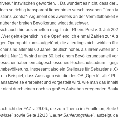
niveau“ inzwischen geworden… Da wundert es nicht, dass der „B
och so richtig transparent lieber hinter verschlossenen Türen ta
stians „contra“- Argument des Zweifels an der Vermittelbarkeit 
nüber der breiten Bevölkerung wiegt da schwer.
ich auch hieraus erhellen mag: In der Rhein. Post v. 3. Juli 20
 „Wer geht eigentlich in die Oper“ endlich einmal Zahlen zur Alt
gen Opernpublikums aufgeführt, die allerdings nicht wirklich ü
her sind älter als 60 Jahre, deutlich höher, als ihrem Anteil an
pricht. Nur 11 % sind unter 30, bei einem Bevölkerungsanteil v
Besucher haben ein abgeschlossenes Hochschulstudium – geg
mtbevölkerung. Insgesamt also ein Steilpass für Sebastians „C
 ein Beispiel, dass Aussagen wie die des OB „Oper für alle“ Ph
 ansatzweise erarbeitet und vorgestellt wird, wie man das inhaltl
er nicht durch einen noch so großes Aufsehen erregenden Baukö
chricht der FAZ v. 29.06., die zum Thema im Feuilleton, Seite 
wisse
" sowie Seite 12/13 "
Lauter Sanierungsfälle
", aufzeigt, 