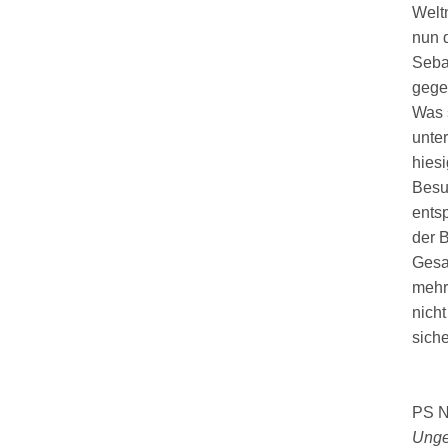
Welt
nun d
Seba
gege
Was s
unter
hiesi
Besuc
ents
der 
Gesa
mehr
nicht
sich
PS Na
Unge