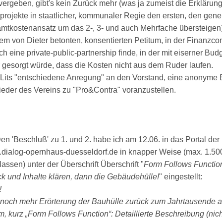
ergeben, gibt's kein Zurück mehr (was ja zumeist die Erklärung 
projekte in staatlicher, kommunaler Regie den ersten, den gen
mtkostenansatz um das 2-, 3- und auch Mehrfache übersteigen
dem von Dieter betonten, konsentierten Petitum, in der Finanzc
ch eine private-public-partnership finde, in der mit eiserner Bud
r gesorgt würde, dass die Kosten nicht aus dem Ruder laufen.
 Lits "entschiedene Anregung" an den Vorstand, eine anonyme B
lieder des Vereins zu "Pro&Contra" voranzustellen.
n 'Beschluß' zu 1. und 2. habe ich am 12.06. in das Portal der
dialog-opernhaus-duesseldorf.de in knapper Weise (max. 1.50
assen) unter der Überschrift Überschrift "
Form Follows Function,
k und Inhalte klären, dann die Gebäudehülle!
" eingestellt:
!
t noch mehr Erörterung der Bauhülle zurück zum Jahrtausende 
, kurz „Form Follows Function“: Detaillierte Beschreibung (nich