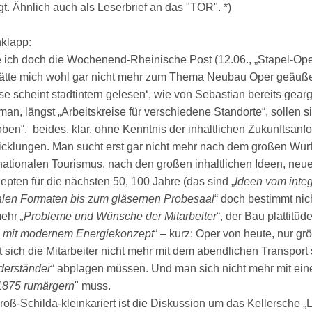
gt. Ähnlich auch als Leserbrief an das "TOR". *)
klapp:
e ich doch die Wochenend-Rheinische Post (12.06., „Stapel-Oper
hätte mich wohl gar nicht mehr zum Thema Neubau Oper geäuße
e scheint stadtintern gelesen‘, wie von Sebastian bereits gearg
 man, längst „Arbeitskreise für verschiedene Standorte“, sollen s
ben“, beides, klar, ohne Kenntnis der inhaltlichen Zukunftsanf
icklungen. Man sucht erst gar nicht mehr nach dem großen Wurf
rnationalen Tourismus, nach den großen inhaltlichen Ideen, neu
pten für die nächsten 50, 100 Jahre (das sind „
Ideen vom integ
talen Formaten bis zum gläsernen Probesaal
“ doch bestimmt nic
mehr
„Probleme und Wünsche der Mitarbeiter
“, der Bau plattitü
, mit modernem Energiekonzept
“ – kurz: Oper von heute, nur grö
 sich die Mitarbeiter nicht mehr mit dem abendlichen Transport 
derständer
“ abplagen müssen. Und man sich nicht mehr mit eine
1875 rumärgern
" muss.
oß-Schilda-kleinkariert ist die Diskussion um das Kellersche „