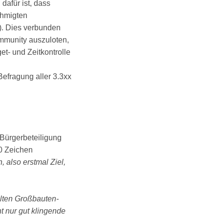
dafür ist, dass
ehmigten
). Dies verbunden
ommunity auszuloten,
get- und Zeitkontrolle
efragung aller 3.3xx
 Bürgerbeteiligung
0 Zeichen
 also erstmal Ziel,
alten Großbauten-
t nur gut klingende