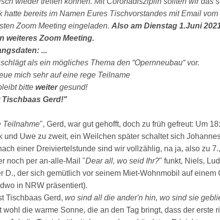
sch wieder treffen können. Mit Coronadisziplin sollten wir das s
k hatte bereits im Namen Eures Tischvorstandes mit Email vom
sten Zoom Meeting eingeladen.
Also am Dienstag 1.Juni 2021
in weiteres Zoom Meeting.
ngsdaten: ...
schlägt als ein mögliches Thema den “Opernneubau“ vor.
reue mich sehr auf eine rege Teilname
leibt bitte
weiter
gesund!
 Tischbaas Gerd!"
e Teilnahme
", Gerd, war gut gehofft, doch zu früh gefreut: Um 1
k und Uwe zu zweit, ein Weilchen später schaltet sich Johanne
ach einer Dreiviertelstunde sind wir vollzählig, na ja, also zu 7.,
er noch per an-alle-Mail "
Dear all, wo seid Ihr?
" funkt, Niels, Lu
er D., der sich gemütlich vor seinem Miet-Wohnmobil auf einem 
ndwo in NRW präsentiert).
st Tischbaas Gerd,
wo sind all die ander'n hin, wo sind sie gebl
t wohl die warme Sonne, die an den Tag bringt, dass der erste 