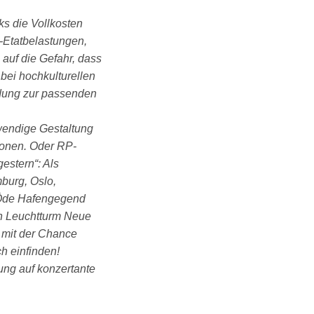
ks die Vollkosten
-Etatbelastungen,
 auf die Gefahr, dass
ei hochkulturellen
idung zur passenden
fwendige Gestaltung
tionen. Oder RP-
estern“: Als
mburg, Oslo,
 Öde Hafengegend
en Leuchtturm Neue
t mit der Chance
ch einfinden!
ung auf konzertante