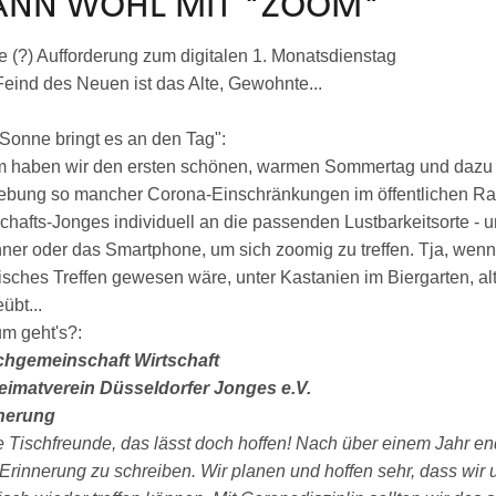
ANN WOHL MIT "ZOOM"
e (?) Aufforderung zum digitalen 1. Monatsdienstag
Feind des Neuen ist das Alte, Gewohnte...
 Sonne bringt es an den Tag":
 haben wir den ersten schönen, warmen Sommertag und dazu a
ebung so mancher Corona-Einschränkungen im öffentlichen Rau
chafts-Jonges individuell an die passenden Lustbarkeitsorte - 
ner oder das Smartphone, um sich zoomig zu treffen. Tja, wenn 
isches Treffen gewesen wäre, unter Kastanien im Biergarten, a
übt...
m geht's?:
chgemeinschaft Wirtschaft
eimatverein Düsseldorfer Jonges e.V.
nerung
e Tischfreunde, das lässt doch hoffen! Nach über einem Jahr en
 Erinnerung zu schreiben. Wir planen und hoffen sehr, dass wir