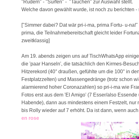
"Rudern" - "Surfen" - "Tauchen" zur Auswahl stellt.
Welche davon gewählt wurde, ist noch zu berichten - 
["Simmer dabei? Dat wär pri-i-ma, prima Fortu- u-na!
prima, die Teilnahmebereitschaft gleicht leider Fortun
zweitklassig]
Am 19. abends zeigen uns auf TischWhatsApp einige
die 'paar Hanseln', die tatsächlich den Kirmes-Besuc
Hitzerekord (40° draußen, gefühlte um die 100° in de
Festplatzzelten) und Massengedränge (trotz schon w
alarmierend hoher Coronazahlen) so pri-i-ma wie Fra
Fotos erst aus dem 'El Amigo' (7 Esser/also Essend
Habende), dann aus mindestens einem Festzelt, nur 
bis Rolly wieder auf 7 erhöht. Da ist dann, wenn auch
en rose