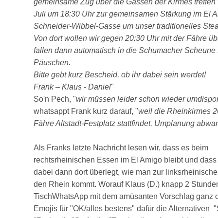
gemeinsame Zug über die Gassen der Kirmes treffen 
Juli um 18:30 Uhr zur gemeinsamen Stärkung im El A
Schneider-Wibbel-Gasse um unser traditionelles Ste
Von dort wollen wir gegen 20:30 Uhr mit der Fähre ü
fallen dann automatisch in die Schumacher Scheune f
Päuschen.
Bitte gebt kurz Bescheid, ob ihr dabei sein werdet!
Frank – Klaus - Daniel
"
So'n Pech, "
wir müssen leider schon wieder umdispo
whatsappt Frank kurz darauf, "
weil die Rheinkirmes 
Fähre Altstadt-Festplatz stattfindet. Umplanung abwar
Als Franks letzte Nachricht lesen wir, dass es beim
rechtsrheinischen Essen im El Amigo bleibt und dass
dabei dann dort überlegt, wie man zur linksrheinisch
den Rhein kommt. Worauf Klaus (D.) knapp 2 Stunden
TischWhatsApp mit dem amüsanten Vorschlag ganz oh
Emojis für "OK/alles bestens" dafür die Alternativen