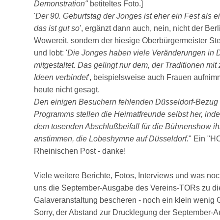
Demonstration"
b
e
titeltes Foto.]
'
Der 90. Geburtstag der Jonges ist eher ein Fest als e
das ist gut so
', ergänzt dann auch, nein, nicht der Be
Wowereit, sondern der hiesige Oberbürgermeister St
und lobt: '
Die Jonges haben viele Veränderungen in D
mitgestaltet. Das gelingt nur dem, der Traditionen mi
Ideen verbindet
', beispielsweise auch Frauen aufnimmt
heute nicht gesagt.
Den einigen Besuchern fehlenden Düsseldorf-Bezug
Programms stellen die Heimatfreunde selbst her, ind
dem tosenden Abschlußbeifall für die Bühnenshow ih
anstimmen, die Lobeshymne auf Düsseldorf.
" Ein "H
Rheinischen Post - danke!
Viele weitere Berichte, Fotos, Interviews und was noc
uns die September-Ausgabe des Vereins-TORs zu di
Galaveranstaltung bescheren - noch ein klein wenig G
Sorry, der Abstand zur Drucklegung der September-