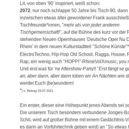
Lit, von oben '90' inspiriert, weiß schon:
2072
, nur noch schlappe 50 Jahre bis Tisch-90, dann s
inzwischen etwas älter gewordener Frank ausschließ
Tischfreunde*innen, "
mehr als von jeder anderen
Tischgemeinschaft!
", auf die Bühne des kurz vor der 
stehenden Neuen Opernhauses 'Deutsche Oper Nu D
Rhein' in dem neuen Kulturstadtteil "Schöne Künste"*
ElectroTechno, Hip-Hop Old School, Ragga, House,
Rap, ein wenig auch "HOPP!"-RhineVolXmusic, you n
Und erst was für 'ne Aftershow-Party!! "
Erst fängt se 
an, aber dann, aber dann
toben wir
An Nächten wie d
werdet Euch (be)wundern!
*
) s. Beitrag 29.07.2021
Ein erster, dieser eine Höhepunkt jenes Abends sei s
Die unserem Tisch besonders verbundene Jonges-Ba
Schö. wird auf großer Bühne mit einem Gedächtnis-V
es dann an Vorführtechnik geben wird) an "
So etwas 