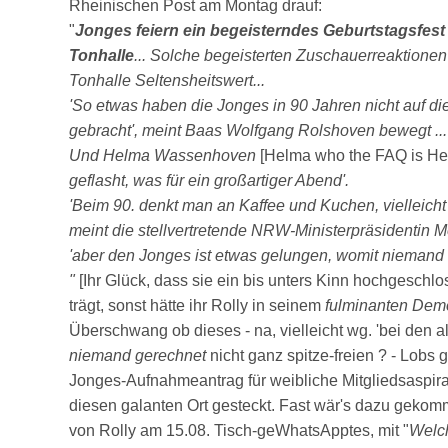
Rheinischen Post am Montag drauf:
"
Jonges feiern ein begeisterndes Geburtstagsfest 
Tonhalle
... Solche begeisterten Zuschauerreaktionen
Tonhalle Seltensheitswert...
'So etwas haben die Jonges in 90 Jahren nicht auf d
gebracht', meint Baas Wolfgang Rolshoven bewegt
...
Und Helma Wassenhoven
[Helma who the FAQ is He
geflasht, was für ein großartiger Abend'.
'Beim 90. denkt man an Kaffee und Kuchen, vielleicht 
meint die stellvertretende NRW-Ministerpräsidentin 
'aber den Jonges ist etwas gelungen, womit niemand 
"
[Ihr Glück, dass sie ein bis unters Kinn hochgeschl
trägt, sonst hätte ihr Rolly in seinem
fulminanten Demo
Überschwang ob dieses - na, vielleicht wg. 'bei den a
niemand gerechnet
nicht ganz spitze-freien ? - Lobs g
Jonges-Aufnahmeantrag für weibliche Mitgliedsaspir
diesen galanten Ort gesteckt. Fast wär's dazu gekomm
von Rolly am 15.08. Tisch-geWhatsApptes, mit "
Welch