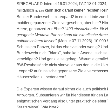
SPIEGEL/ARD-Internet 16.01.2024, FAZ 18.01.2024, 
militärisch
kann sich darauf keinen rechten Re
Ne Laie
Bei der Bundeswehr im Leopard2 in erster Linie zum
mobiler gepanzerter Ziele vorgesehen, aber hier? Hi
Heere, gepanzert zur Ehre? "
400 einsatzbereite, für
geeignete Merkava Panzer kann die israelische Armee
aufmarschieren lassen
" (Merkur 07.11.2023). 10.000
Schuss pro Panzer, ist das eher viel oder wenig? Und
Bundeswehr nicht "blank", habe kein Arsenal, sich se
verteidigen? Und ganz leise gefragt: Warum eigentli
BW-Restbestände nicht sinnvoller aus den in die Ukra
Leopard2 auf russische gepanzerte Ziele verschossen
Häuserzeilen zu perforieren?
Die Experten wissen darauf sicher die auch politisch 
Antworten. Subsumieren wir für hier diesen für den L
enigmatischen Vorgang also unter praktisch gelebter "
Staatsraison". Wie bitte?