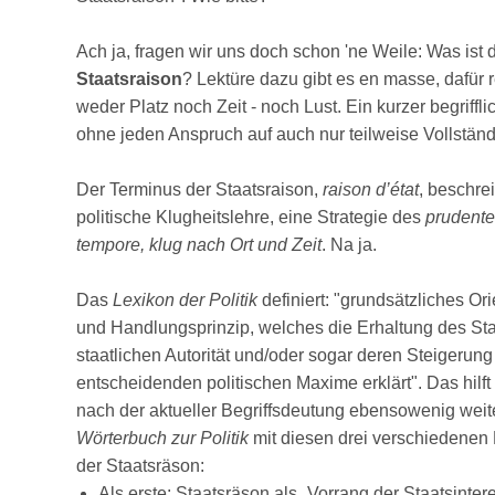
Ach ja, fragen wir uns doch schon 'ne Weile: Was ist d
Staatsraison
? Lektüre dazu gibt es en masse, dafür 
weder Platz noch Zeit - noch Lust. Ein kurzer begriffli
ohne jeden Anspruch auf auch nur teilweise Vollständ
Der Terminus der Staatsraison,
raison d’état
, beschre
politische Klugheitslehre, eine Strategie des
prudenter
tempore, klug nach Ort und Zeit
. Na ja.
Das
Lexikon der Politik
definiert: "grundsätzliches Or
und Handlungsprinzip, welches die Erhaltung des Sta
staatlichen Autorität und/oder sogar deren Steigerung
entscheidenden politischen Maxime erklärt". Das hilft
nach der aktueller Begriffsdeutung ebensowenig weit
Wörterbuch zur Politik
mit diesen drei verschiedenen 
der Staatsräson:
Als erste: Staatsräson als „Vorrang der Staatsinter