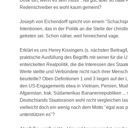
Böse tun, wenn es sein muss". Na gut, aber so hatte 
Redenschreiber es wohl kaum gemeint?
Joseph von Eichendorff spricht von einem "Schachspie
Intentionen, das in der Politik an die Stelle der christ
getreten sei. Schon näher, weil hinreichend vage.
Erklärt es uns Henry Kissingers (s. nächsten Beitrag/L
praktische Ausfüllung des Begriffs mit seiner für die
entwickelten
Realpolitik
, die die Interessen des Staa
Werte stellte und Verbündete nicht nach ihrer Mensc
beurteilte? Oben Definitionen 1 und 3 liegen auf der L
den US-Engagements etwa in Vietnam, Persien, Mud
Afganistan, Irak, Südamerikas Bananenrepubliken ... w
Deutschlands Staatsraison wohl nicht vergleichen la
vielleicht doch ein wenig nach dem Motto "egal was pa
unterstützen es"?